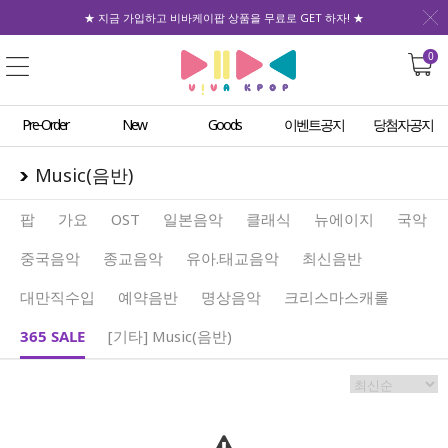
★ 지금 가입하고 비바케이팝 상품을 무료로 GET 하자! ★
0
Pre-Order
New
Goods
이벤트공지
당첨자공지
Music(음반)
팝
가요
OST
일본음악
클래식
뉴에이지
국악
중국음악
종교음악
유아.태교음악
최신음반
대만직수입
예약음반
명상음악
크리스마스캐롤
365 SALE
[기타] Music(음반)