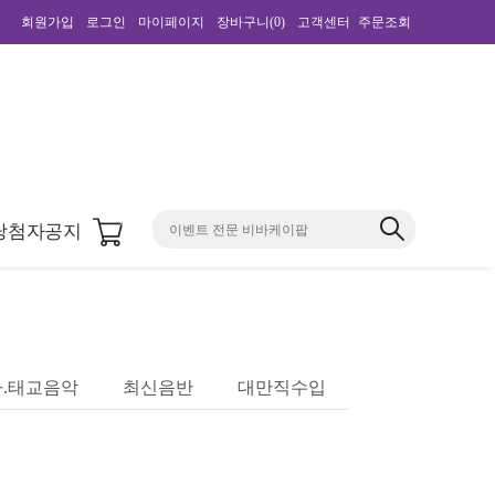
회원가입
로그인
마이페이지
장바구니(
0
)
고객센터
주문조회
0
당첨자공지
.태교음악
최신음반
대만직수입