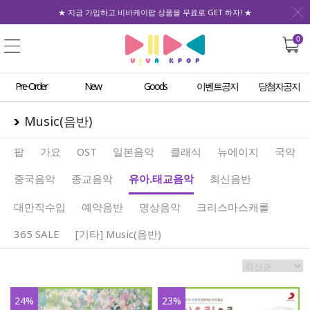
★ 지금 가입하고 비바케이팝 상품을 무료로 GET 하자! ★
0
Pre-Order
New
Goods
이벤트공지
당첨자공지
Music(음반)
팝
가요
OST
일본음악
클래식
뉴에이지
국악
중국음악
종교음악
유아.태교음악
최신음반
대만직수입
예약음반
명상음악
크리스마스캐롤
365 SALE
[기타] Music(음반)
24
%
23
%