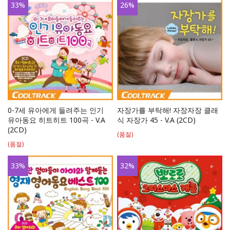
33
%
26
%
0-7세 유아에게 들려주는 인기
자장가를 부탁해! 자장자장 클래
유아동요 히트히트 100곡 - V.A
식 자장가 45 - V.A (2CD)
(2CD)
(품절)
(품절)
33
%
32
%