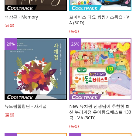
석상근 - Memory
꼬마버스 타요 씽씽키즈동요 - V.
A (3CD)
(품절)
(품절)
26
%
26
%
뉴드림합창단 - 사계절
New 유치원 선생님이 추천한 최
신 누리과정 유아동요베스트 133
(품절)
곡 - V.A (3CD)
(품절)