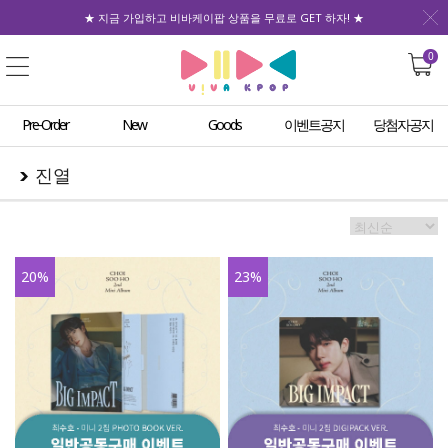
★ 지금 가입하고 비바케이팝 상품을 무료로 GET 하자! ★
0
Pre-Order
New
Goods
이벤트공지
당첨자공지
진열
20
%
23
%