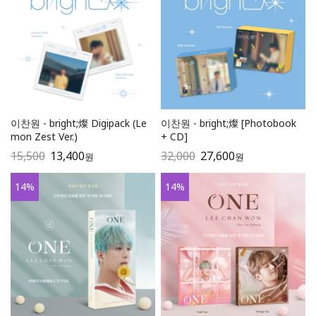
이찬원 - bright;燦 Digipack (Le
이찬원 - bright;燦 [Photobook
mon Zest Ver.)
+ CD]
15,500
13,400
32,000
27,600
원
원
14
%
14
%