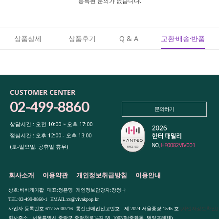
등록된 문의가 없습니다.
상품상세
상품후기
Q & A
교환·배송·반품
CUSTOMER CENTER
02-499-8860
문의하기
상담시간 : 오전 10:00 ~ 오후 17:00
점심시간 : 오후 12:00 - 오후 13:00
(토-일요일, 공휴일 휴무)
회사소개
이용약관
개인정보취급방침
이용안내
상호:비바케이팝 대표:정은명 개인정보담당자:장정나
TEL:02-499-8860-1 EMAIL:cs@vivakpop.kr
사업자 등록번호:617-55-00716 통신판매업신고번호 : 제 2024-서울중량-1545 호
[사업자정보확인]
회사주소 : 서울특별시 중랑구 중랑천로14길 58, 1003호(중화동, 범양프레체)