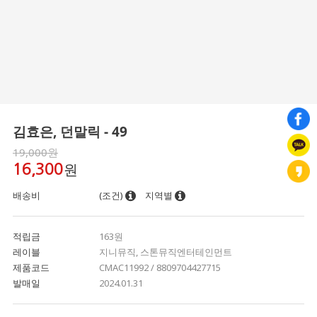
김효은, 던말릭 - 49
19,000원
원
16,300
배송비
(조건)
지역별
적립금
163원
레이블
지니뮤직, 스톤뮤직엔터테인먼트
제품코드
CMAC11992 / 8809704427715
발매일
2024.01.31