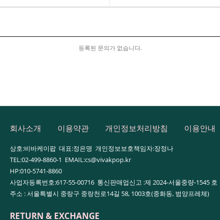
등록된 문의가 없습니다.
회사소개
이용약관
개인정보처리방침
이용안내
상호:비바케이팝 대표:정은명 개인정보보호책임자:장정나
TEL:02-499-8860-1 EMAIL:cs@vivakpop.kr
HP:010-5741-8860
사업자등록번호:617-55-00716 통신판매업신고 :제 2024-서울중량-1545 호
주소 : 서울특별시 중랑구 중랑천로14길 58, 1003호(중화동, 범양프레체)
RETURN & EXCHANGE