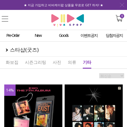
★ 지금 가입하고 비바케이팝 상품을 무료로 GET 하자! ★
0
Pre-Order
New
Goods
이벤트공지
당첨자공지
스타샵(굿즈)
화보집
시즌그리팅
사진
의류
기타
14
%