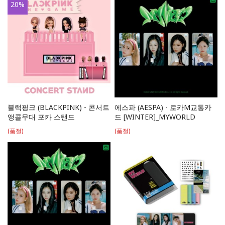
20
%
블랙핑크 (BLACKPINK) - 콘서트
에스파 (AESPA) - 로카M교통카
앵콜무대 포카 스탠드
드 [WINTER]_MYWORLD
(품절)
(품절)