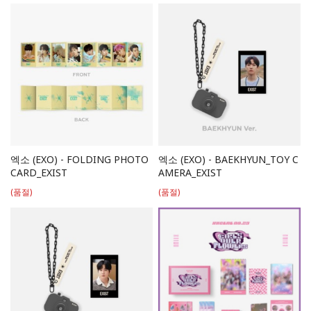
엑소 (EXO) - FOLDING PHOTO
엑소 (EXO) - BAEKHYUN_TOY C
CARD_EXIST
AMERA_EXIST
(품절)
(품절)