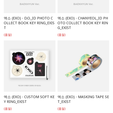
엑소 (EXO) - D.O._ID PHOTO C
엑소 (EXO) - CHANYEOL_ID PH
OLLECT BOOK KEY RING_EXIS
OTO COLLECT BOOK KEY RIN
T
G_EXIST
(품절)
(품절)
엑소 (EXO) - CUSTOM SOFT KE
엑소 (EXO) - MASKING TAPE SE
Y RING_EXIST
T_EXIST
(품절)
(품절)