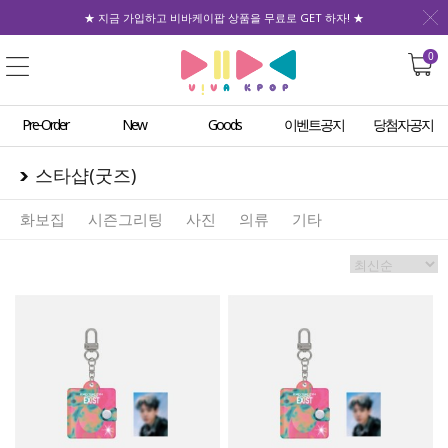
★ 지금 가입하고 비바케이팝 상품을 무료로 GET 하자! ★
0
Pre-Order
New
Goods
이벤트공지
당첨자공지
스타샵(굿즈)
화보집
시즌그리팅
사진
의류
기타